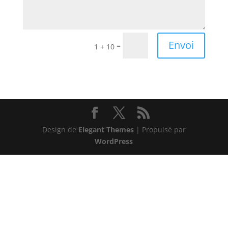
Envoi
=
1 + 10
Design de
Elegant Themes
| Propulsé par
WordPress