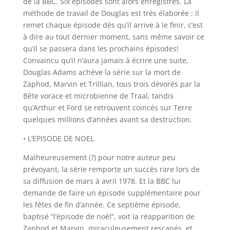
de la BBC. Six épisodes sont alors enregistrés. La
méthode de travail de Douglas est très élaborée : il
remet chaque épisode dès qu’il arrive à le finir, c’est
à dire au tout dernier moment, sans même savoir ce
qu’il se passera dans les prochains épisodes!
Convaincu qu’il n’aura jamais à écrire une suite,
Douglas Adams achève la série sur la mort de
Zaphod, Marvin et Trillian, tous trois dévorés par la
Bête vorace et microbienne de Traal, tandis
qu’Arthur et Ford se retrouvent coincés sur Terre
quelques millions d’années avant sa destruction.
• L’EPISODE DE NOEL
Malheureusement (?) pour notre auteur peu
prévoyant, la série remporte un succès rare lors de
sa diffusion de mars à avril 1978. Et la BBC lui
demande de faire un épisode supplémentaire pour
les fêtes de fin d’année. Ce septième épisode,
baptisé “
l’épisode de noël
“, voit la réapparition de
Zaphod et Marvin, miraculeusement rescapés, et