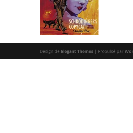
Design de
Elegant Themes
| Propulsé par
Wor