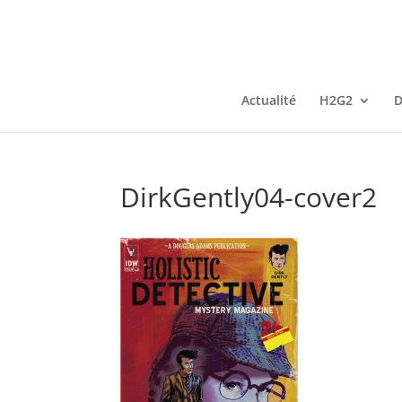
Actualité
H2G2
D
DirkGently04-cover2