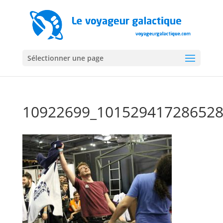
Sélectionner une page
10922699_101529417286528