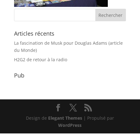
Articles récents
La fascination de Musk pour Douglas Adams (article
du Monde)
H2G2 de retour à la radio
Pub
Design de
Elegant Themes
| Propulsé par
WordPress